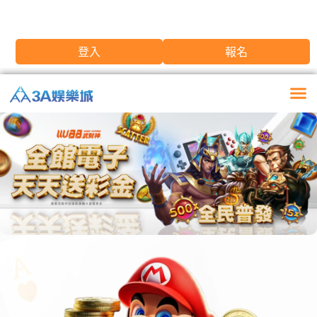
登入
報名