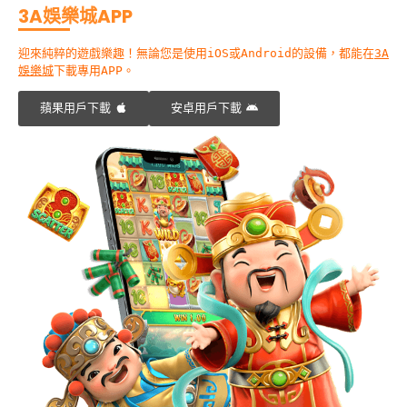
3A娛樂城APP
迎來純粹的遊戲樂趣！無論您是使用iOS或Android的設備，都能在
3A
娛樂城
下載專用APP。
蘋果用戶下載
安卓用戶下載