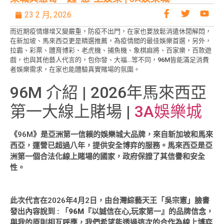
23 2 月, 2026
而近期疫情爆增又變嚴重，防疫不出門，在家也要放鬆消遣休閒解悶，
在新加坡、馬來西亞更是精選推薦，為疫情間的最佳娛樂首選，另外，
拉霸、彩票、體育博彩、老虎機、捕魚機、象棋麻將、百家樂，百款遊
戲，也與其他藝人代言的，包你發、大福…等不同，96M皆能滿足消費
者娛樂需求，在家也能體驗真實賭場的氛圍。
96M 介紹 | 2026年馬來西亞
第一大線上賭場 |
3A娛樂城
《96M》是亞洲第一信賴的娛樂城大品牌，來自新加坡和馬來
西亞，運營已超過八年，提供安全博弈的服務。馬來西亞是亞
洲第一個合法化線上賭場的國家，政府保證了其信譽和安全
性。
此次代言在2026年4月2日，由
台灣綜藝天王「吳宗憲」臉書
發出內容說到 : 「96M『以誠信在心,玩家第一』的品牌信念，
與我的原則相互呼應，我們希望能透過這次的合作為線上博弈