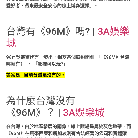
愛好者，帶來最安全安心的線上博弈選擇」。
台灣有《96M》嗎? |
3A娛樂
城
96m吳宗憲代言一發出，網友各個紛紛問到 :「《96M》台灣
哪裡有?」、 「哪裡可以玩?」
答案是 : 目前台灣是沒有的
。
為什麼台灣沒有
《96M》？ |
3A娛樂城
在台灣，由於地區發展的關係，線上賭場是屬於灰色地帶，而
《96M》在馬來西亞和新加坡則有合法經營的公司和實體賭