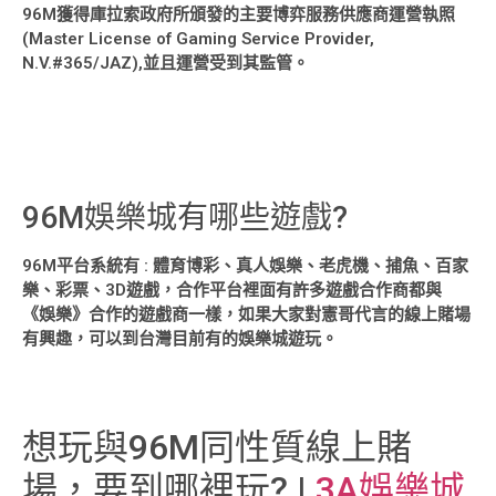
96M獲得庫拉索政府所頒發的主要博弈服務供應商運營執照
(Master License of Gaming Service Provider,
N.V.#365/JAZ),並且運營受到其監管。
96M娛樂城有哪些遊戲?
96M平台系統有 : 體育博彩、真人娛樂、老虎機、捕魚、百家
樂、彩票、3D遊戲，合作平台裡面有許多遊戲合作商都與
《娛樂》合作的遊戲商一樣，如果大家對憲哥代言的線上賭場
有興趣，可以到台灣目前有的娛樂城遊玩。
想玩與96M同性質線上賭
場，要到哪裡玩? |
3A娛樂城