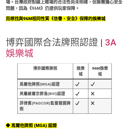
場。台灣政府對線上賭場的合法性尚未明確，但無需擔心安全
問題，因為《96M》仍提供玩家保障。
而想找與96M相同性質《信譽、安全》保障的娛樂城
博弈國際合法牌照認證 |
3A
娛樂城
博弈國際牌照
娛樂
96M娛樂
城
城
馬爾他牌照(MGA)認證
英屬維爾京群島(BVI)認證
菲律賓(PAGCOR)監督競猜牌
照
◆
馬爾他牌照 (MGA) 認證