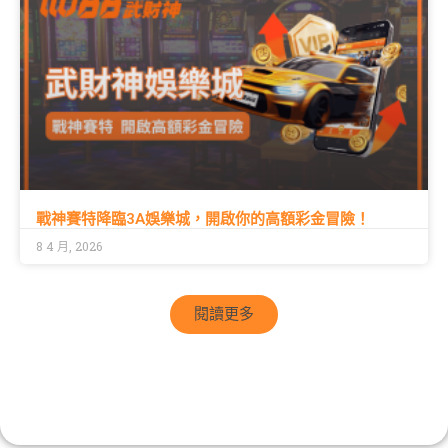
戰神賽特降臨3A娛樂城，開啟你的高額彩金冒險！
8 4 月, 2026
閱讀更多