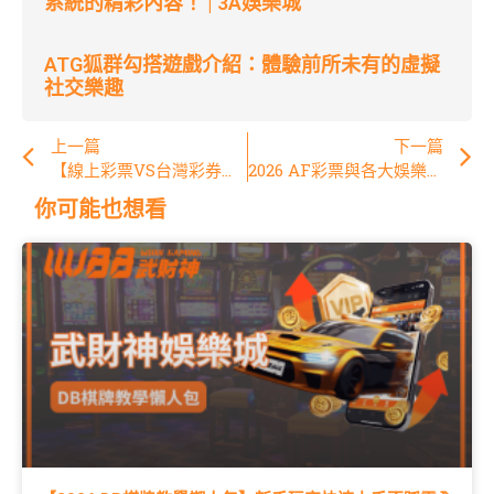
系統的精彩內容！ | 3A娛樂城
ATG狐群勾搭遊戲介紹：體驗前所未有的虛擬
社交樂趣
上一篇
下一篇
【線上彩票VS台灣彩券】2026 分析比較，娛樂城彩票、台彩差很大 | 3A娛樂城
2026 AF彩票與各大娛樂城系統彩票分析比較，哪間系統最容易中獎？ | 3A娛樂城
你可能也想看