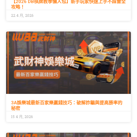
【2026 DB棋牌教學懶人包】新手玩家快速上手不踩雷全
攻略！
22 4 月, 2026
3A娛樂城最新百家樂贏錢技巧：破解詐騙與提高勝率的
秘密
15 4 月, 2026