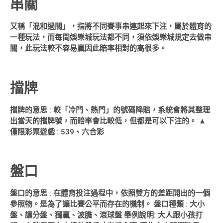
串關
又稱「混和過關」，指將不同賽事串連起來下注，屬於體育的
一種玩法，而每間娛樂城玩法都不同，須依娛樂城規定去做串
關，此玩法較不容易贏因此賠率相對的高很多。
擋牌
擋牌的意思 : 較「冷門、熱門」的號碼降賠，系統會將其整理
出當天的擋牌號，而賠率會比較低，但都是可以下注的。 ▲
僅限彩票遊戲 : 539、六合彩
盤口
盤口的意思 : 在體育投注過程中，依照雙方的差距開出的一個
參照物。是為了讓比賽公平而存在的機制。 盤口種類 : 大小
盤、讓分盤、獨贏、波膽、滾球盤 舉例說明: 大人跟小孩打