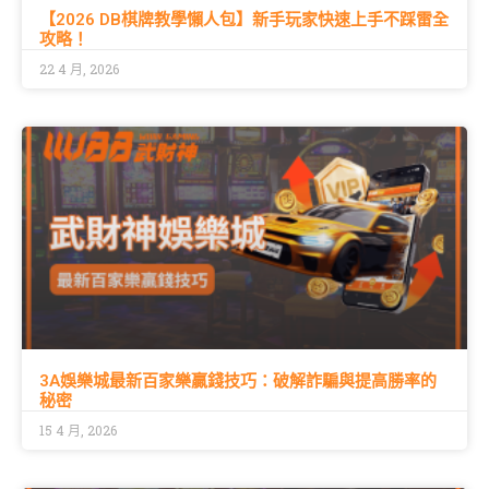
【2026 DB棋牌教學懶人包】新手玩家快速上手不踩雷全
攻略！
22 4 月, 2026
3A娛樂城最新百家樂贏錢技巧：破解詐騙與提高勝率的
秘密
15 4 月, 2026