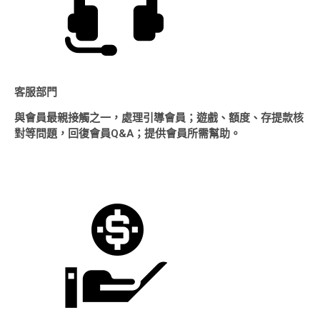
客服部門
與會員最親接觸之一，處理引導會員；遊戲、額度、存提款核
對等問題，回復會員Q&A；提供會員所需幫助。