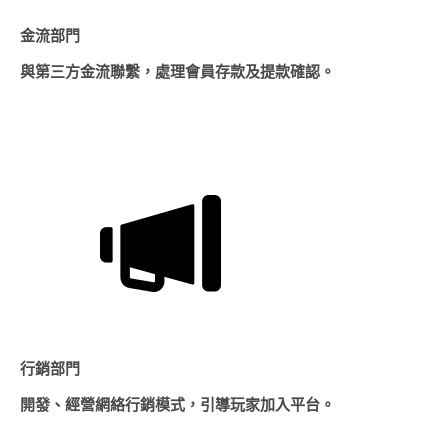
金流部門
與第三方金流聯繫，處理會員存款及提款確認。
行銷部門
開發、經營網絡行銷模式，引導玩家加入平台。