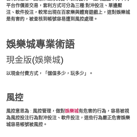
平台作價差交易，套利方式可分為三種:對沖投注、單邊壓
注、軟件投注，較常出現在百家樂與體育遊戲上，這對娛樂城
是有害的，被查核到帳號容易遭到風控處理。
娛樂城專業術語
現金版(娛樂城)
以現金付費方式，「儲值多少，玩多少」。
風控
風控意思為 : 風控管理，做對
娛樂城
有危害的行為，容易被視
為風控投注行為對沖投注、軟件投注，這些行為嚴正危害娛樂
城容易帳號被風控。