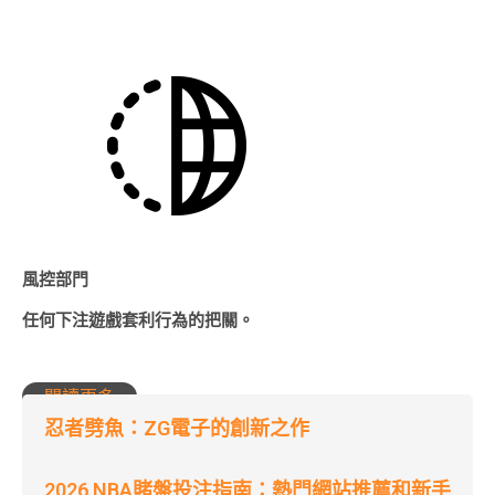
風控部門
任何下注遊戲套利行為的把關。
閱讀更多
忍者劈魚：ZG電子的創新之作
2026 NBA賭盤投注指南：熱門網站推薦和新手