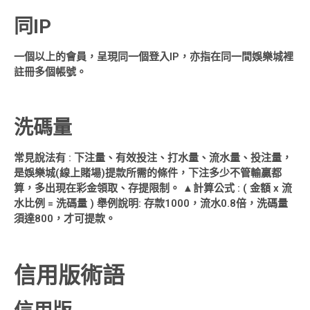
同IP
一個以上的會員，呈現同一個登入IP，亦指在同一間娛樂城裡
註冊多個帳號。
洗碼量
常見說法有 : 下注量、有效投注、打水量、流水量、投注量，
是娛樂城(線上賭場)提款所需的條件，下注多少不管輸贏都
算，多出現在彩金領取、存提限制。 ▲計算公式 : ( 金額 x 流
水比例 = 洗碼量 ) 舉例說明: 存款1000，流水0.8倍，洗碼量
須達800，才可提款。
信用版術語