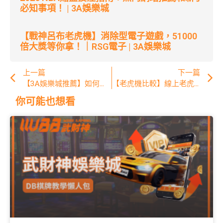
必知事項！ | 3A娛樂城
【戰神呂布老虎機】消除型電子遊戲，51000
倍大獎等你拿！｜RSG電子 | 3A娛樂城
上一篇
下一篇
【3A娛樂城推薦】如何挑選娛樂城 / 線上賭場？2026 最完整教學指南讓新手玩家輕鬆上手！
【老虎機比較】線上老虎機 vs 實體老虎機｜評估線上娛樂城和實體遊藝場的優勢和選擇因素
你可能也想看