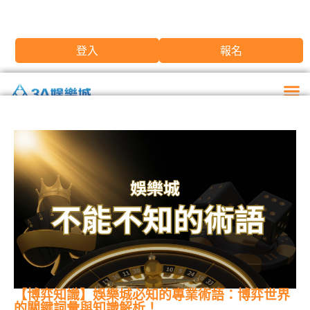
登入
報名
【博弈知識】娛樂城必知的專業術語：博弈世界
的關鍵詞彙與知識解析！