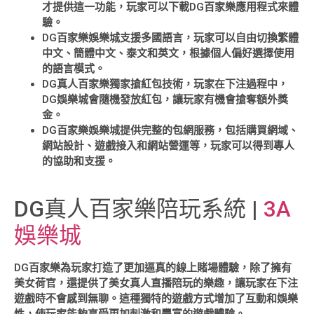
才提供這一功能，玩家可以下載DG百家樂應用程式來體
驗。
DG百家樂娛樂城支援多國語言，玩家可以自由切換繁體
中文、簡體中文、泰文和英文，根據個人偏好選擇使用
的語言模式。
DG真人百家樂獨家搶紅包技術，玩家在下注過程中，
DG娛樂城會隨機發放紅包，讓玩家有機會搶奪額外獎
金。
DG百家樂娛樂城提供完整的包網服務，包括購買網域、
網站設計、遊戲接入和網站營運等，玩家可以得到專人
的協助和支援。
DG真人百家樂陪玩系統 |
3A
娛樂城
DG百家樂為玩家打造了更加逼真的線上賭場體驗，除了擁有
美女荷官，還提供了美女真人直播陪玩的樂趣，讓玩家在下注
遊戲時不會感到無聊。這種獨特的遊戲方式增加了互動和娛樂
性，使玩家能夠享受更加刺激和豐富的遊戲體驗。