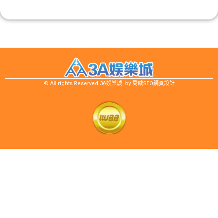
3A娛樂城 了解更多
© All rights Reserved
3A娛樂城
. by
喬威SEO網頁設計
首頁
存取款
登入
優惠
客服