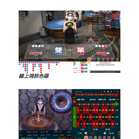
線上視訊色碟