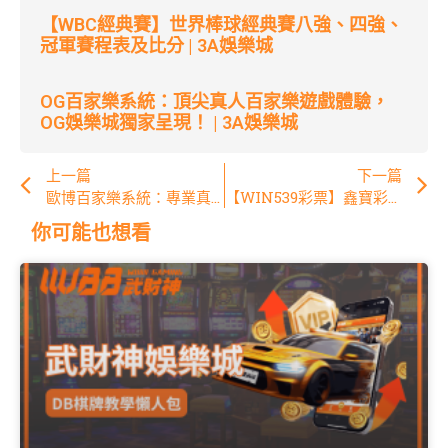
【WBC經典賽】世界棒球經典賽八強、四強、
冠軍賽程表及比分 | 3A娛樂城
OG百家樂系統：頂尖真人百家樂遊戲體驗，
OG娛樂城獨家呈現！ | 3A娛樂城
上一篇
下一篇
歐博百家樂系統：專業真人百家樂系統，完美融合於歐博娛樂城！ | 3A娛樂城
【WIN539彩票】鑫寶彩票彩球系統，深入解析WIN539彩票遊戲內容 | 3A娛樂城
你可能也想看