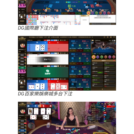
DG國際廳下注介面
DG百家樂娛樂城多台下注