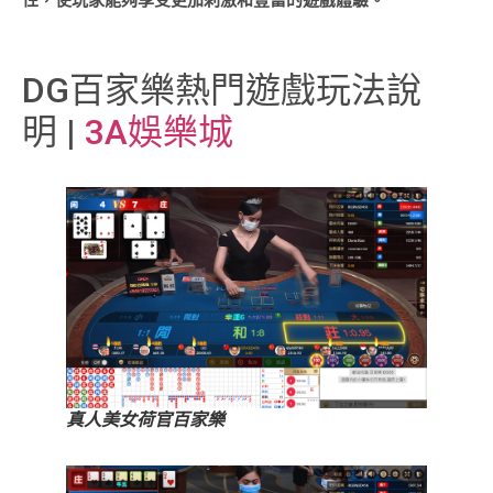
DG百家樂熱門遊戲玩法說
明 |
3A娛樂城
真人美女荷官百家樂