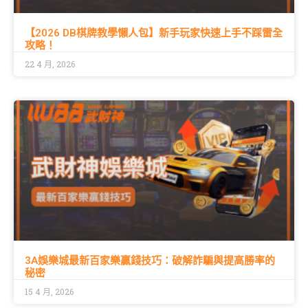
【2026 DB棋牌教學懶人包】新手玩家快速上手不踩雷全
攻略！
22 4 月, 2026
3A娛樂城最新百家樂贏錢技巧：破解詐騙與提高勝率的
秘密
15 4 月, 2026