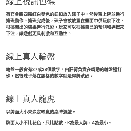
線上視訊色碟
荷官會將四顆紅白雙色的鈕扣放入碟子中，然後蓋上碗並進行
搖碟動作。搖碟完成後，碟子會被放置在畫面中供玩家下注，
根據開出的結果進行派彩。玩家可以根據自己的預測和選擇來
下注，讓遊戲更具刺激和互動性。
線上真人輪盤
輪盤一般會有37或38個數字，由莊荷負責在轉動的輪盤邊打
珠，然後珠子落在該格的數字就是得獎號碼。
線上真人龍虎
以牌面大小來決定輸贏的桌牌遊戲。
牌面大小不比花色，只比點數，K為最大牌，A為最小。