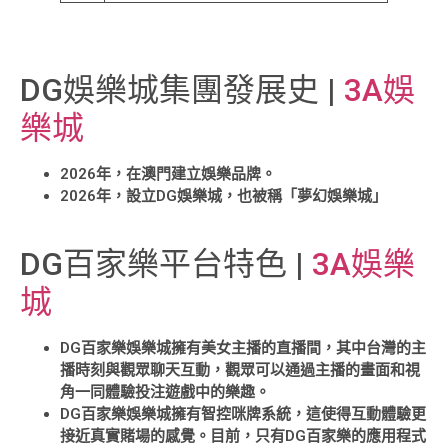
DG娛樂城集團發展史 |
3A娛
樂城
2026年，在澳門建立娛樂品牌。
2026年，設立DG娛樂城，也被稱「夢幻娛樂城」
DG百家樂平台特色 |
3A娛樂
城
DG百家樂娛樂城擁有美女主播的直播間，其中台灣的主
播時刻與觀眾聊天互動，觀眾可以通過主播的畫面和視
角一同體驗投注遊戲中的樂趣。
DG百家樂娛樂城擁有智控咪牌系統，這使得互動體驗更
接近真實賭場的感覺。目前，只有DG百家樂的應用程式