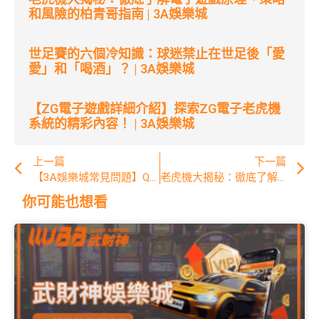
和風險的柏青哥指南 | 3A娛樂城
世足賽的六個冷知識：球迷禁止在世足後「愛
愛」和「喝酒」？ | 3A娛樂城
【ZG電子遊戲詳細介紹】探索ZG電子老虎機
系統的精彩內容！ | 3A娛樂城
上一篇
下一篇
【3A娛樂城常見問題】Q&A｜什麼是娛樂城？博弈的 100 個為什麼？
老虎機大揭秘：徹底了解電子遊戲原理、策略和風險的柏青哥指南 | 3A娛樂城
你可能也想看