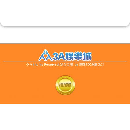
3A娛樂城 了解更多
© All rights Reserved
3A娛樂城
. by
喬威SEO網頁設計
首頁
存取款
登入
優惠
客服