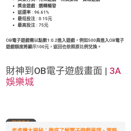
獎金遊戲 : 選轉觸發
返還率 : 96.61%
最低投注 : 0.15元
最高投注 : 75元
OB電子遊戲需以點數1:0.2進入遊戲，例如500員進入OB電子
遊戲額度將顯示100元，返回也依照原比例兌換。
財神到OB電子遊戲畫面 |
3A
娛樂城
閱讀更多
老虎機大揭秘：徹底了解電子遊戲原理、策略