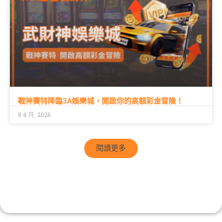
戰神賽特降臨3A娛樂城，開啟你的高額彩金冒險！
8 4 月, 2026
閱讀更多