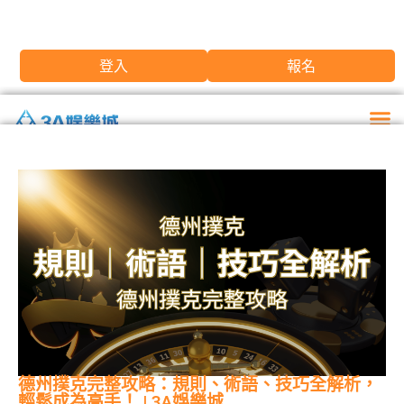
登入
報名
德州撲克完整攻略：規則、術語、技巧全解析，
輕鬆成為高手！ | 3A娛樂城