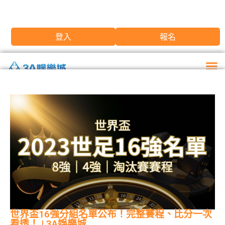
登入
報名
世界盃16強分組名單公布！完整賽程、比分一次
看透！ | 3A娛樂城