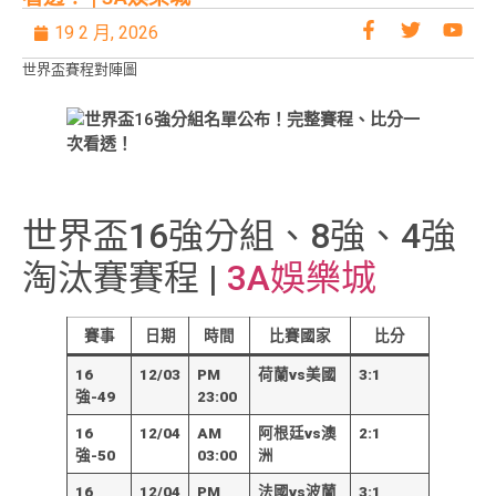
19 2 月, 2026
世界盃賽程對陣圖
世界盃16強分組、8強、4強
淘汰賽賽程 |
3A娛樂城
賽事
日期
時間
比賽國家
比分
16
12/03
PM
荷蘭vs美國
3:1
強-49
23:00
16
12/04
AM
阿根廷vs澳
2:1
強-50
03:00
洲
16
12/04
PM
法國vs波蘭
3:1