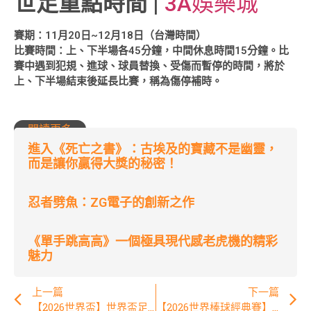
世足重點時間
|
3A娛樂城
賽期：
11月20日~12月18日（台灣時間）
比賽時間：
上、下半場各45分鐘，中間休息時間15分鐘。比
賽中遇到犯規、進球、球員替換、受傷而暫停的時間，將於
上、下半場結束後延長比賽，稱為傷停補時。
閱讀更多
進入《死亡之書》：古埃及的寶藏不是幽靈，
而是讓你贏得大獎的秘密！
忍者劈魚：ZG電子的創新之作
《單手跳高高》一個極具現代感老虎機的精彩
魅力
上一篇
下一篇
【2026世界盃】世界盃足球賽｜卡塔爾世足 – 世界盃地點、時間、賽程詳細介紹！ | 3A娛樂城
【2026世界棒球經典賽】完整攻略 : 經典賽賽制規則、轉播資訊、WBC賽程表 | 3A娛樂城