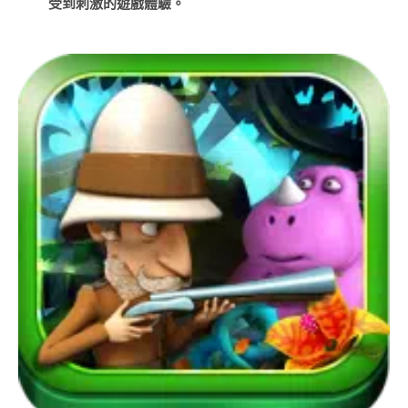
受到刺激的遊戲體驗。