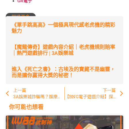
GR電子
閱讀更多
《單手跳高高》一個極具現代感老虎機的精彩
魅力
【魔龍傳奇】遊戲內容介紹｜老虎機規則賠率
｜熱門遊戲排行 | 3A娛樂城
進入《死亡之書》：古埃及的寶藏不是幽靈，
而是讓你贏得大獎的秘密！
上一篇
下一篇
3A娛樂城詐騙嗎？娛樂城評價教學3招判斷現金網是否為黑網！ | 3A娛樂城
【BNG電子遊戲介紹】探索最受推薦的前五名老虎機遊戲！ | 3A娛樂城
你可能也想看